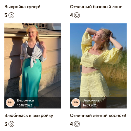
Выкройка супер!
Отличный базовый лонг
5
4
Вероника
Вероника
16.09.2023
16.09.2023
Влюбилась в выкройку
Отличный летний костюм!
3
4