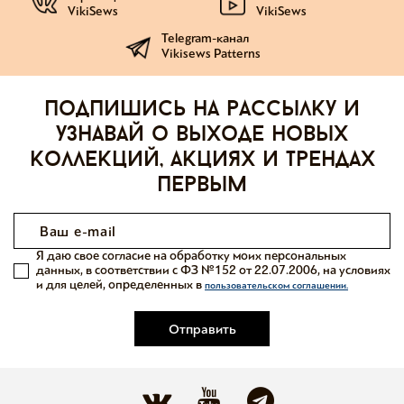
VikiSews
VikiSews
Telegram-канал
Vikisews Patterns
Подпишись на рассылку и
узнавай о выходе новых
коллекций, акциях и трендах
первым
Я даю свое согласие на обработку моих персональных
данных, в соответствии с ФЗ №152 от 22.07.2006, на условиях
и для целей, определенных в
пользовательском соглашении.
Отправить