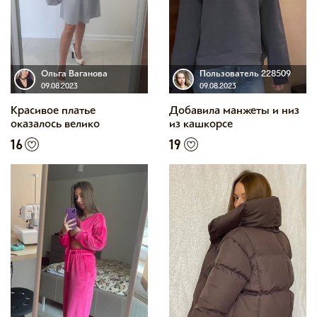
Ольга Ваганова
Пользователь 228509
09.08.2023
09.08.2023
Красивое платье
Добавила манжеты и низ
оказалось велико
из кашкорсе
16
19