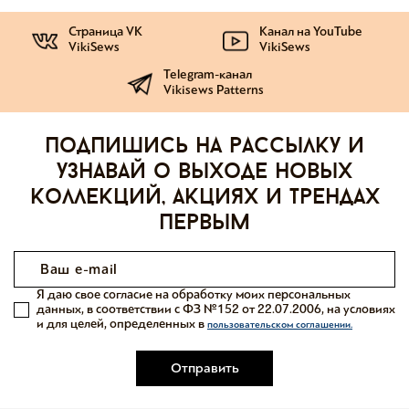
Страница VK
Канал на YouTube
VikiSews
VikiSews
Telegram-канал
Vikisews Patterns
Подпишись на рассылку и
узнавай о выходе новых
коллекций, акциях и трендах
первым
Я даю свое согласие на обработку моих персональных
данных, в соответствии с ФЗ №152 от 22.07.2006, на условиях
и для целей, определенных в
пользовательском соглашении.
Отправить