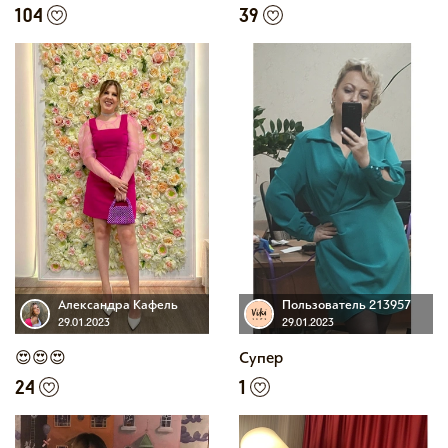
104
39
Александра Кафель
Пользователь 213957
29.01.2023
29.01.2023
😍😍😍
Супер
24
1