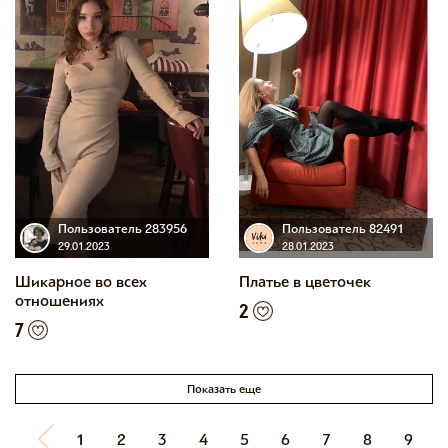
Пользователь 283956
Пользователь 82491
29.01.2023
28.01.2023
Шикарное во всех
Платье в цветочек
отношениях
2
7
Показать еще
1
2
3
4
5
6
7
8
9