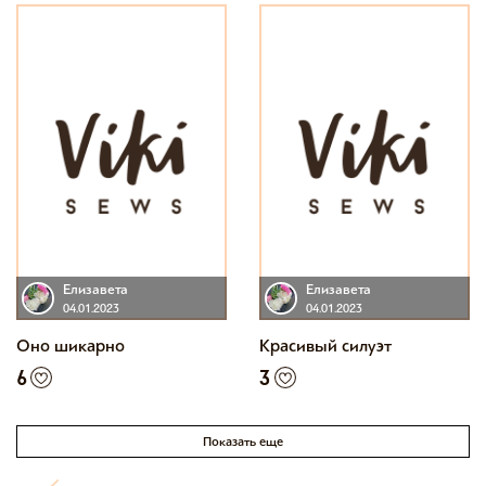
Елизавета
Елизавета
04.01.2023
04.01.2023
Оно шикарно
Красивый силуэт
6
3
Показать еще