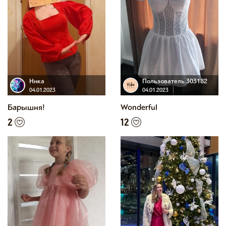
Ника
Пользователь 303182
04.01.2023
04.01.2023
Барышня!
Wonderful
2
12