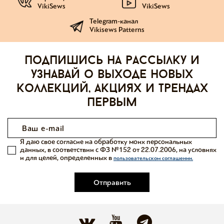
VikiSews
VikiSews
Telegram-канал
Vikisews Patterns
Подпишись на рассылку и
узнавай о выходе новых
коллекций, акциях и трендах
первым
Я даю свое согласие на обработку моих персональных
данных, в соответствии с ФЗ №152 от 22.07.2006, на условиях
и для целей, определенных в
пользовательском соглашении.
Отправить