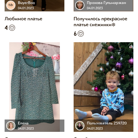
BuyerBoo
Прохова Гульмаржан
04.01.2023
04.01.2023
Любимое платье
Получилось прекрасное
платье снежинки❄️
4
6
Елена
Пользователь 259720
04.01.2023
04.01.2023