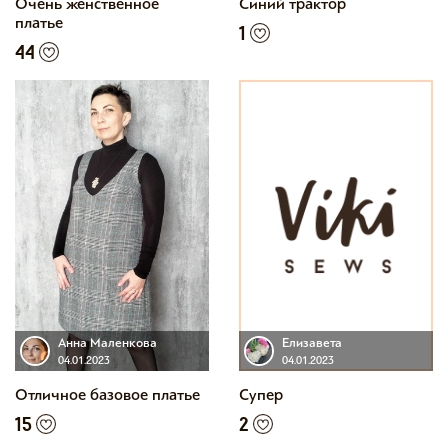
Очень женственное
Синий трактор
платье
1
44
Анна Маленкова
Елизавета
04.01.2023
04.01.2023
Отличное базовое платье
Супер
15
2