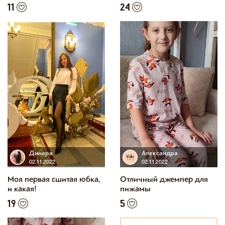
11
24
Динара
Александра
02.11.2022
02.11.2022
Моя первая сшитая юбка,
Отличный джемпер для
и какая!
пижамы
19
5