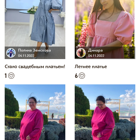
Полина Земскова
Динара
04.11.2022
04.11.2022
Стало свадебным платьем!
Летнее платье
1
6