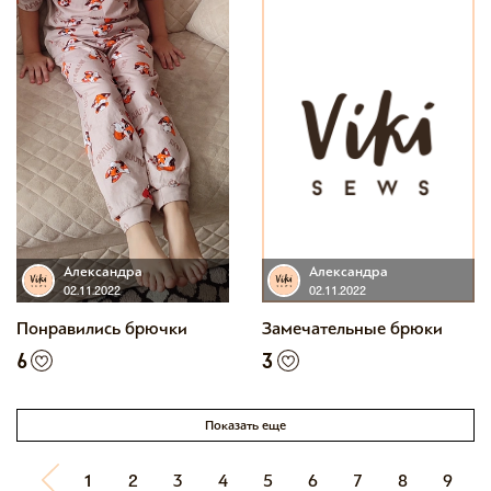
Александра
Александра
02.11.2022
02.11.2022
Понравились брючки
Замечательные брюки
6
3
Показать еще
1
2
3
4
5
6
7
8
9