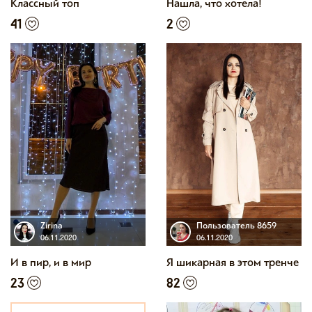
Классный топ
Нашла, что хотела!
41
2
Zirina
Пользователь 8659
06.11.2020
06.11.2020
И в пир, и в мир
Я шикарная в этом тренче
23
82