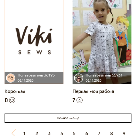
Пользователь 36195
Пользователь 52931
06.11.2020
06.11.2020
Короткая
Первая моя работа
0
7
Показать еще
1
2
3
4
5
6
7
8
9