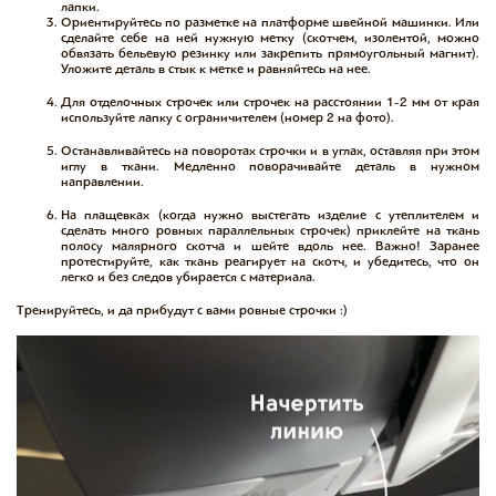
лапки.
Ориентируйтесь по разметке на платформе швейной машинки. Или
сделайте себе на ней нужную метку (скотчем, изолентой, можно
обвязать бельевую резинку или закрепить прямоугольный магнит).
Уложите деталь в стык к метке и равняйтесь на нее.⠀
Для отделочных строчек или строчек на расстоянии 1-2 мм от края
используйте лапку с ограничителем (номер 2 на фото).⠀
Останавливайтесь на поворотах строчки и в углах, оставляя при этом
иглу в ткани. Медленно поворачивайте деталь в нужном
направлении.⠀
На плащевках (когда нужно выстегать изделие с утеплителем и
сделать много ровных параллельных строчек) приклейте на ткань
полосу малярного скотча и шейте вдоль нее. Важно! Заранее
протестируйте, как ткань реагирует на скотч, и убедитесь, что он
легко и без следов убирается с материала.
Тренируйтесь, и да прибудут с вами ровные строчки :)