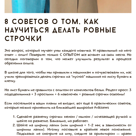
8 советов о том, как
научиться делать ровные
строчки
Это вопрос, который мучает умы каждого новичка. И правильный на него
ответ – опыт! Поверьте: только С ОПЫТОМ все встанет на свои места. Но
сегодня поговорим о том, что может улучшить результат в процессе
обретения опыта.
В школе для того, чтобы мы привыкли к машинкам и почувствовали их, нас
учили тренироваться делать строчки на “пустой” машинке по листу бумаги в
клетку.
Но лист бумаги не сравнится с опытом от комплектов белья. Рецепт прост: 3
пододеяльника + 3 простыни + 6 наволочек = ровные строчки освоены!
Если постельное в ваши планы не входит, вот еще 6 практических советов,
которые можно применить на ближайшей выкройке #vikisews
Сделайте разметку строчки мелом / мылом / исчезающей ручкой и
шейте по разметке. Банально, но работает.
Шейте на ширину лапки (или ширина + 1-2 мм; в зависимости от
ширины лапки). Иголку поставьте в крайнее левое положение.
Подсказка: не смотрите на иглу, следите за ориентиром — краем