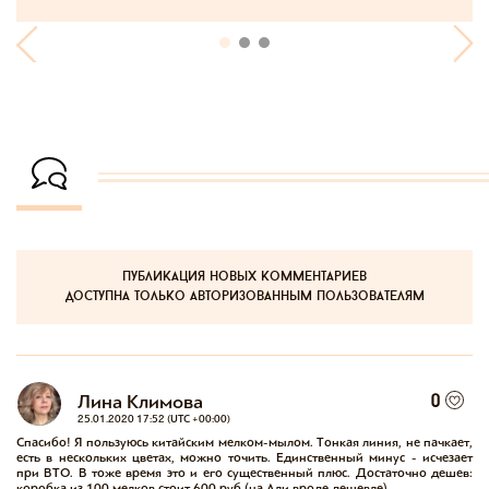
публикация новых комментариев
доступна только авторизованным пользователям
Лина Климова
0
25.01.2020 17:52 (UTC +00:00)
Спасибо! Я пользуюсь китайским мелком-мылом. Тонкая линия, не пачкает, 
есть в нескольких цветах, можно точить. Единственный минус - исчезает 
при ВТО. В тоже время это и его существенный плюс. Достаточно дешев: 
коробка из 100 мелков стоит 600 руб (на Али вроде дешевле).