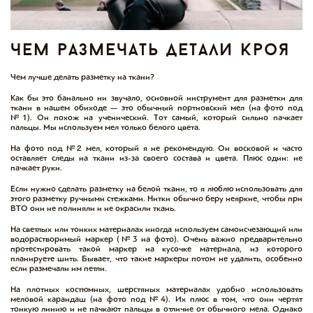
чем размечать детали кроя
Чем лучше делать разметку на ткани?
Как бы это банально ни звучало, основной инструмент для разметки для
ткани в нашем обиходе — это обычный портновский мел (на фото под
№1). Он похож на ученический. Тот самый, который сильно пачкает
пальцы. Мы используем мел только белого цвета.
На фото под №2 мел, который я не рекомендую. Он восковой и часто
оставляет следы на ткани из-за своего состава и цвета. Плюс один: не
пачкает руки.
Если нужно сделать разметку на белой ткани, то я люблю использовать для
этого разметку ручными стежками. Нитки обычно беру неяркие, чтобы при
ВТО они не полиняли и не окрасили ткань.
На светлых или тонких материалах иногда используем самоисчезающий или
водорастворимый маркер (№3 на фото). Очень важно предварительно
протестировать такой маркер на кусочке материала, из которого
планируете шить. Бывает, что такие маркеры потом не удалить, особенно
если размечали им петли.
На плотных костюмных, шерстяных материалах удобно использовать
меловой карандаш (на фото под №4). Их плюс в том, что они чертят
тонкую линию и не пачкают пальцы в отличие от обычного мела. Однако