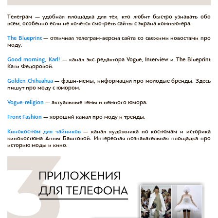
Телеграм — удобная площадка для тех, кто любит быстро узнавать обо
всем, особенно если не хочется смотреть сайты с экрана компьютера.
The Blueprint
— отличная телеграм-версия сайта со свежими новостями про
моду.
Good morning, Karl!
— канал экс-редактора Vogue, Interview и The Blueprint
Кати Федоровой.
Golden Chihuahua
— фэшн-мемы, информация про молодые бренды. Здесь
пишут про моду с юмором.
Vogue-religion
— актуальные темы и немного юмора.
Front Fashion
— хороший канал про моду и тренды.
Кинокостюм для чайников
— канал художника по костюмам и историка
кинокостюма Анны Баштовой. Интересная познавательная площадка про
историю моды и кино.