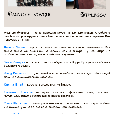
Модные блогеры — тоже хороший источник для вдохновения. Обычно
они быстро реагируют на малейшие изменения и спешат всех удивить. Вот
некоторые из них:
Леонни Ханне
— одна из самых влиятельных фэшн-инфлюенсеров. Все
самые-самые женские модные тренды можно смотреть у нее. Обратите
особое внимание на то, как она работает с цветами.
Эмили Синдлев
— такая же фанатка обуви, как и Кэрри Брэдшоу из «Секса в
большом городе».
Young Emperors
— подписывайтесь, если любите парные луки. Настоящий
фэшн с очень интересной подачей.
Карина Нигай
— короткие видео в стиле Тикток.
Марианна Елисеева
— здесь есть все: эффектные луки, полезные
материалы, видео с распродаж и «переодевалки».
Ольга Шуранова
— посмотрите этот аккаунт, если вам нравится гранж, бохо
и сложные луки на основе сочетаемости несочетаемого.