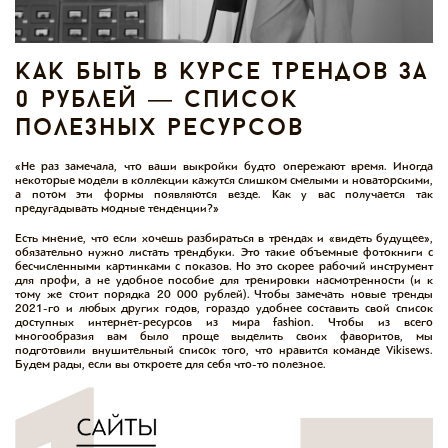
как быть в курсе трендов за
0 рублей — список
полезных ресурсов
«Не раз замечала, что ваши выкройки будто опережают время. Иногда
некоторые модели в коллекции кажутся слишком смелыми и новаторскими,
а потом эти формы появляются везде. Как у вас получается так
предугадывать модные тенденции?»
Есть мнение, что если хочешь разбираться в трендах и «видеть будущее»,
обязательно нужно листать трендбуки. Это такие объемные фотокниги с
бесчисленными картинками с показов. Но это скорее рабочий инструмент
для профи, а не удобное пособие для тренировки насмотренности (и к
тому же стоит порядка 20 000 рублей). Чтобы замечать новые тренды
2021-го и любых других годов, гораздо удобнее составить свой список
доступных интернет-ресурсов из мира fashion. Чтобы из всего
многообразия вам было проще выделить своих фаворитов, мы
подготовили внушительный список того, что нравится команде Vikisews.
Будем рады, если вы откроете для себя что-то полезное.