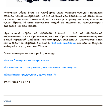
Кукольная обувь Bratz на платформе стала главным трендом прошлых
сезонов. Самое интересное, что это не была коллаборация, но ассоциация
оказалась настолько читаемой, что в «народе» тренд так и окрестили —
туфли Братц. Многие выпускали подобные модели, но трендсеттером
определенно стал Versace.
Мультяшные герои на взрослой одежде — это не обязательно
инфантильно. Их изображения и даже их образы можно отлично внедрить
в свой гардероб, разбавив немного градус серьезности окружающих нас
дел и событий. Играйте с ними! А
готовые выкройки
для ваших задумок
выбирайте здесь, на сайте Vikisews.
Больше интересных историй про моду:
«Маски Венецианского карнавала»
«Iris van Herpen — творчество, технологии и инновации»
«Дизайнеры крадут друг у друга идеи?»
19.01.2024 17:20:14
Обзор