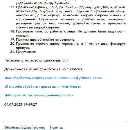
удерживайте по центру булавкой.
Проложите строчку, попадая точно в предыдущую. Дойдя до угла,
остановитесь, опустите иглу вниз, поднимите прижимную лапку,
поверните деталь переда, совмещая вторую сторону планки с
горловиной. Перекиньте излишек в районе иглы, тщательно
распарьте участок под лапкой, уравняйте срезы и проложите
строчку по второй стороне.
Проверьте качество работы с лица. Не должно быть защипов и
складок.
Припуск шва обметайте на оверлоке.
Проложите строчку вдоль горловины в 1 мм от шва, фиксируя
припуск.
Приутюжьте.
Небанально, интересно, увлекательно. :)
Другие швейные мастер-классы в Блоге Vikisews:
«Как обработать разрез киперной лентой на футболке-поло»
«3 способа обработки срезов на нижнем белье»
«Мастер-класс по пошиву двойного пояса»
04.07.2023 19:49:27
Обработка отдельного узла
Новичок