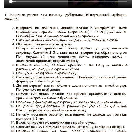
‌1. Укрепите уголок при помощи дублерина. Выступающий дублерин
срежьте.
Выкроите по две пары деталей планок в контрастном цвете.
Ширина для верхней планки (персиковой) — 4 см, для нижней
(желтой) — 7 см. Их длина равна длине горловины.
Сложите детали нижней планки лицом к лицу. Уравняйте срезы.
Обозначьте на планке контур угла.
Поверх линии проложите строчку. Дойдя до угла, поставьте
закрепку. Сделайте 2-3 стежка назад и вернитесь обратно в угол.
При опущенной игле поднимите лапку, поверните шитье и
аналогично прошейте вторую сторону.
Высеките излишек, оставляя припуск 1 см. На углу поставьте
рассечку, не доходя до строчки 1-2 мм.
Припуски шва оформите вразутюжку.
Сложите детали изнанкой к изнанке. Приутюжьте их по всей длине,
формируя сгибы по центру.
Детали верхней планки сложите вдоль пополам, изнанкой внутрь.
Приутюжьте по всей длине.
Полученные детали планок поочередно приложите к нижней.
Уравняйте срезы и сколите булавками.
Проложите фиксирующую строчку в 1 см от края, сшивая детали.
На детали переда обозначьте границу припуска на шов вдоль угла.
В месте пересечения линий поставьте точку.
На углу поставьте рассечку ножницами, не доходя до границы
припуска 1-2 мм.
Булавкой проткните центр планки в районе угла.
Сложите планку с деталью переда лицом к лицу, совмещая центры.
Поверните планку на одну сторону горловины — детали