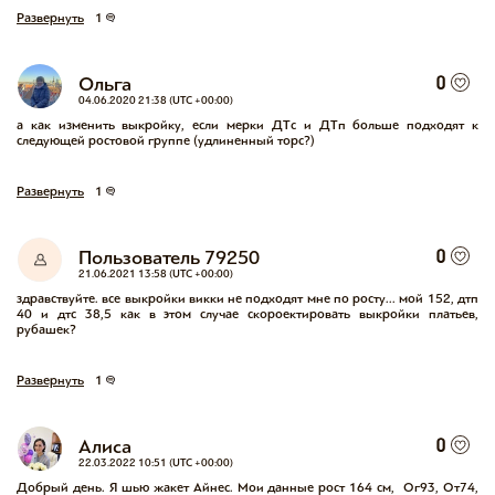
Развернуть
1
Ольга
0
04.06.2020 21:38 (UTC +00:00)
а как изменить выкройку, если мерки ДТс и ДТп больше подходят к 
следующей ростовой группе (удлиненный торс?)
Развернуть
1
Пользователь 79250
0
21.06.2021 13:58 (UTC +00:00)
здравствуйте. все выкройки викки не подходят мне по росту... мой 152, дтп 
40 и дтс 38,5 как в этом случае скороектировать выкройки платьев, 
рубашек?
Развернуть
1
Алиса
0
22.03.2022 10:51 (UTC +00:00)
Добрый день. Я шью жакет Айнес. Мои данные рост 164 см,  Ог93, От74, 