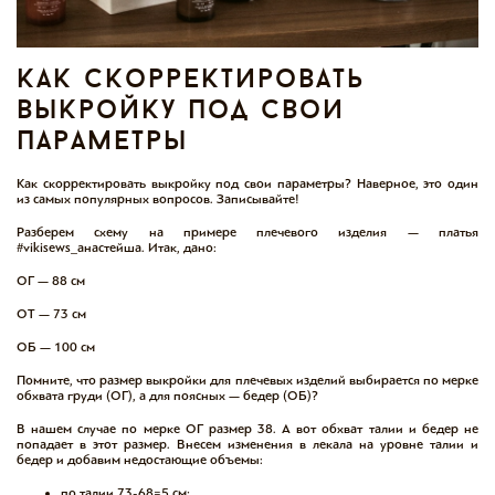
как скорректировать
выкройку под свои
параметры
Как скорректировать выкройку под свои параметры? Наверное, это один
из самых популярных вопросов. Записывайте!
Разберем схему на примере плечевого изделия — платья
#vikisews_анастейша. Итак, дано:
ОГ — 88 см
ОТ — 73 см
ОБ — 100 см
Помните, что размер выкройки для плечевых изделий выбирается по мерке
обхвата груди (ОГ), а для поясных — бедер (ОБ)?
В нашем случае по мерке ОГ размер 38. А вот обхват талии и бедер не
попадает в этот размер. Внесем изменения в лекала на уровне талии и
бедер и добавим недостающие объемы:
по талии 73-68=5 см;