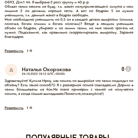
Об93, Дтп1 44. Я выбрала 2 рост группу и 40 р-р.

Обхват талии менять не буду, т.к. жакет полуприлегающего силуэта и мои 
лишние 2 см должны хорошо сесть. А вот по бедрам 5 см нужно 
уменьшить, т.к. данный жакет в бедрах свободен.

Мне необходимо уменьшить по 0,5 см в каждой детали выкройки (спинка, 
полочка, бочок спинки и бочок полочки)? Везде в лекциях уменьшая 
объем по бедрам, убирают и по линии талии, но мне талию трогать не 
нужно. Подскажите, как правильно скорректировать выкройку. Заранее 
благодарю.
Развернуть
1
Наталья Окорокова
0
26.10.2022 18:12 (UTC +00:00)
Здравствуйте! Купила Ирму, как понять по выкройке что талия подходит по 
объёму? Есть такой способ?)) Я с размерной сеткой совпадаю,но Дерилл в 
талии большеваты на 4см.На этапе примерки с талией не получается 
понять, а когда сошью выпадываю.Помогите,пожалуйста!)
Развернуть
1