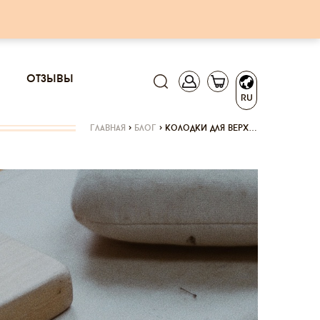
отзывы
RU
главная
>
блог
>
колодки для верх…