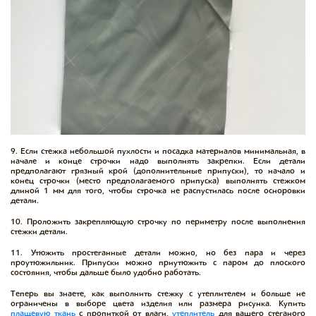
9. Если стежка небольшой пухлости и посадка материалов минимальная, в
начале и конце строчки надо выполнять закрепки. Если детали
предполагают грязный крой (дополнительные припуски), то начало и
конец строчки (место предполагаемого припуска) выполнять стежком
длиной 1 мм для того, чтобы строчка не распустилась после осноровки
детали.
10. Проложить закрепляющую строчку по периметру после выполнения
стежки детали.
11. Утюжить простеганные детали можно, но без пара и через
проутюжильник. Припуски можно приутюжить с паром до плоского
состояния, чтобы дальше было удобно работать.
Теперь вы знаете, как выполнить стежку с утеплителем и больше не
ограничены в выборе цвета изделия или размера рисунка. Купить
плащевую ткань
с пропиткой от влаги,
утеплитель
для вашего стеганого