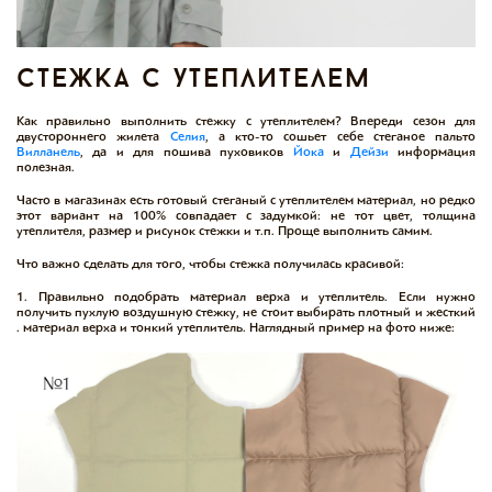
стежка с утеплителем
Как правильно выполнить стежку с утеплителем? Впереди сезон для
двустороннего жилета
Селия
, а кто-то сошьет себе стеганое пальто
Вилланель
, да и для пошива пуховиков
Йока
и
Дейзи
информация
полезная.
Часто в магазинах есть готовый стеганый с утеплителем материал, но редко
этот вариант на 100% совпадает с задумкой: не тот цвет, толщина
утеплителя, размер и рисунок стежки и т.п. Проще выполнить самим.
Что важно сделать для того, чтобы стежка получилась красивой:
1. Правильно подобрать материал верха и утеплитель. Если нужно
получить пухлую воздушную стежку, не стоит выбирать плотный и жесткий
. материал верха и тонкий утеплитель. Наглядный пример на фото ниже: