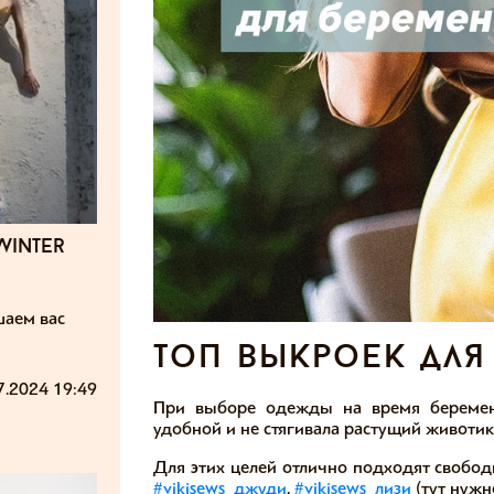
winter
шаем вас
топ выкроек дл
7.2024 19:49
При выборе одежды на время беременн
удобной и не стягивала растущий животик
Для этих целей отлично подходят свобод
#vikisews_джуди
,
#vikisews_лизи
(тут нужн