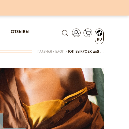
отзывы
RU
главная
>
блог
>
топ выкроек для …