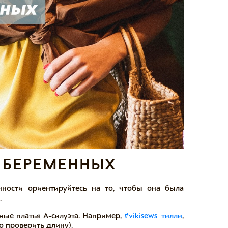
я беременных
ости ориентируйтесь на то, чтобы она была
.⠀
ные платья А-силуэта. Например,
#vikisews_тилли
,
о проверить длину).