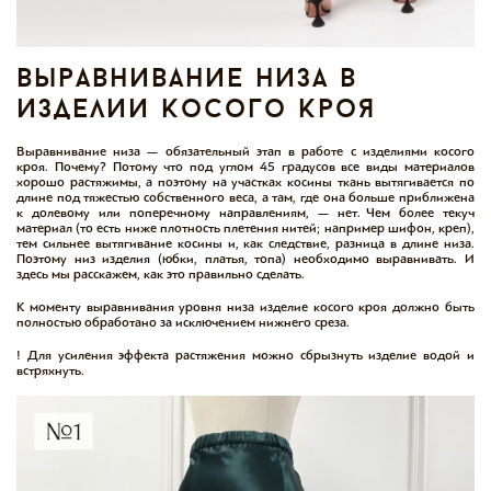
выравнивание низа в
изделии косого кроя
Выравнивание низа — обязательный этап в работе с изделиями косого
кроя. Почему? Потому что под углом 45 градусов все виды материалов
хорошо растяжимы, а поэтому на участках косины ткань вытягивается по
длине под тяжестью собственного веса, а там, где она больше приближена
к долевому или поперечному направлениям, — нет. Чем более текуч
материал (то есть ниже плотность плетения нитей; например шифон, креп),
тем сильнее вытягивание косины и, как следствие, разница в длине низа.
Поэтому низ изделия (юбки, платья, топа) необходимо выравнивать. И
здесь мы расскажем, как это правильно сделать.
К моменту выравнивания уровня низа изделие косого кроя должно быть
полностью обработано за исключением нижнего среза.
! Для усиления эффекта растяжения можно сбрызнуть изделие водой и
встряхнуть.