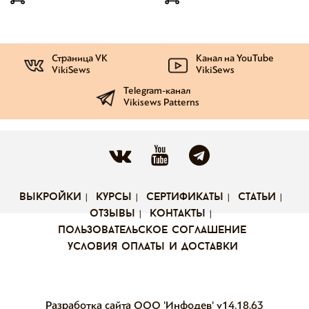
Страница VK
Канал на YouTube
VikiSews
VikiSews
Telegram-канал
Vikisews Patterns
выкройки
курсы
сертификаты
статьи
отзывы
контакты
пользовательское соглашение
условия оплаты и доставки
Разработка сайта ООО 'Инфодев'
v14.18.63