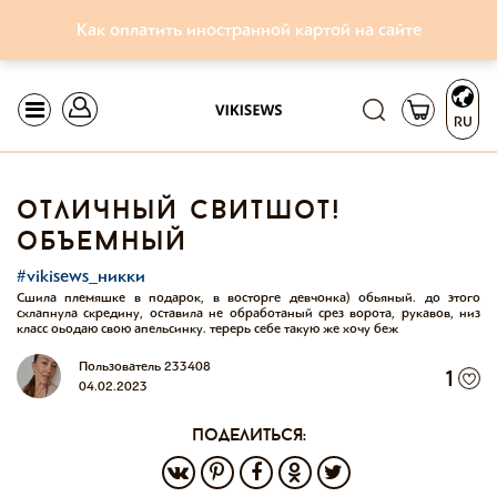
Как оплатить иностранной картой на сайте
RU
отличный свитшот!
объемный
#vikisews_никки
Сшила племяшке в подарок, в восторге девчонка) обьяный. до этого
схлапнула скредину, оставила не обработаный срез ворота, рукавов, низ
класс оьодаю свою апельсинку. терерь себе такую же хочу беж
Пользователь 233408
1
04.02.2023
поделиться: