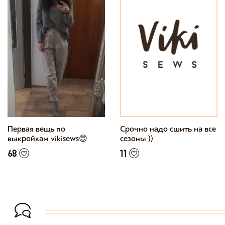
Первая вещь по
Срочно надо сшить на все
выкройкам vikisews😍
сезоны ))
68
11