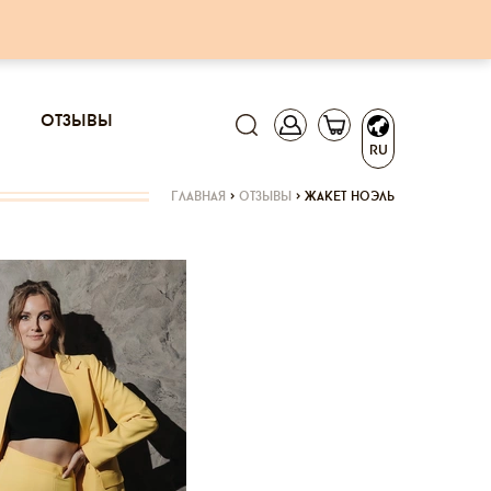
отзывы
RU
главная
>
отзывы
>
жакет ноэль