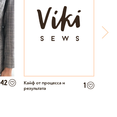
42
Кайф от процесса и
Супер!
1
результата
пиджа