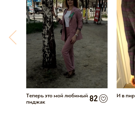
Теперь это мой любимый
И в пир
32
82
пиджак