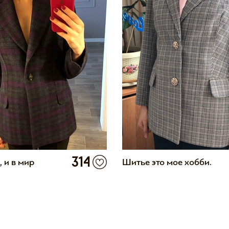
314
, и в мир
Шитье это мое хобби.