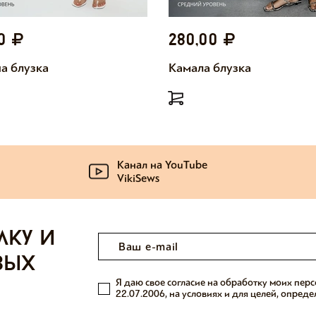
00
280,00
а блузка
Камала блузка
Канал на YouTube
VikiSews
лку и
вых
Я даю свое согласие на обработку моих пер
22.07.2006, на условиях и для целей, опред