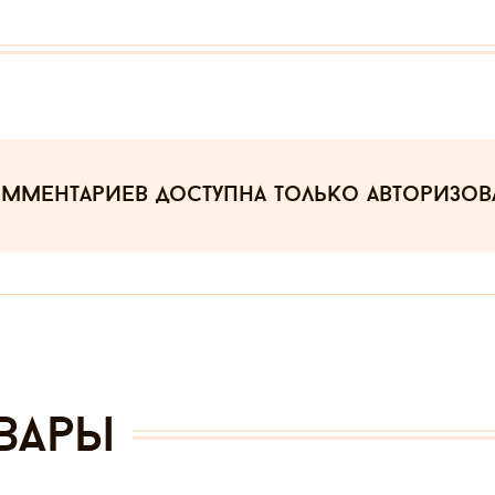
омментариев
доступна только авторизо
вары