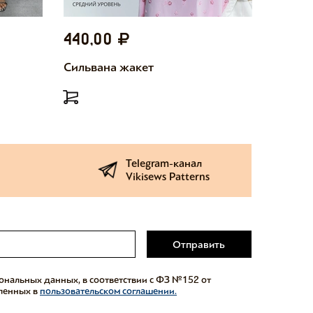
440,00
440,
Сильвана жакет
Милетт
Telegram-канал
Vikisews Patterns
Отправить
сональных данных, в соответствии с ФЗ №152 от
еленных в
пользовательском соглашении.