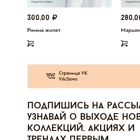
300,00
280,
Римма жилет
Марьян
Страница VK
VikiSews
Подпишись на рассы
узнавай о выходе но
коллекций, акциях и
трендах первым