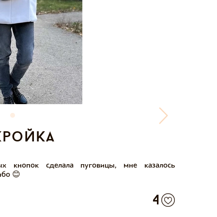
кройка
х кнопок сделала пуговицы, мне казалось
ибо 😊
4