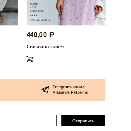
440,00
440,
Сильвана жакет
Милетт
Telegram-канал
Vikisews Patterns
Отправить