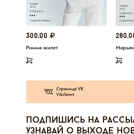
300,00
280,
Римма жилет
Марьян
Страница VK
VikiSews
Подпишись на рассы
узнавай о выходе но