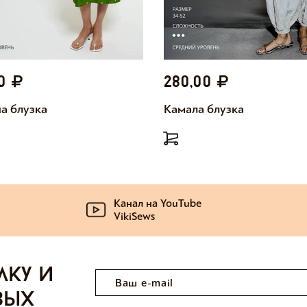
00
280,00
а блузка
Камала блузка
Канал на YouTube
VikiSews
лку и
вых