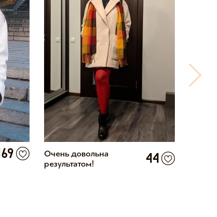
169
Очень довольна
Шила н
44
результатом!