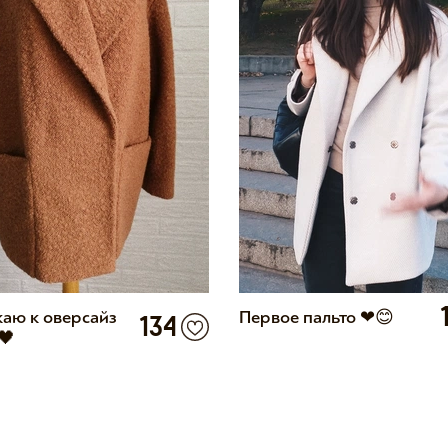
аю к оверсайз
Первое пальто ❤😊
134
🖤