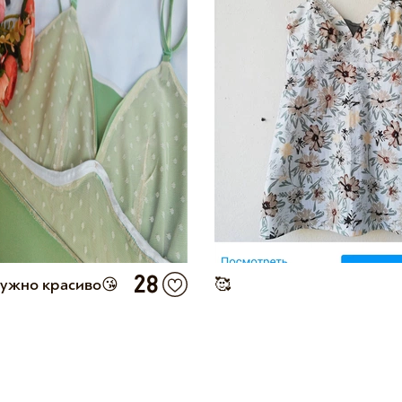
28
нужно красиво😘
🥰