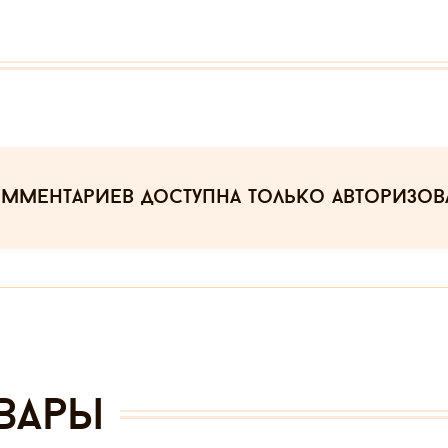
омментариев
доступна только авторизо
вары