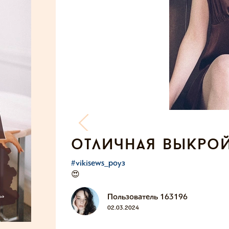
отличная выкро
#vikisews_роуз
😍
Пользователь 163196
02.03.2024