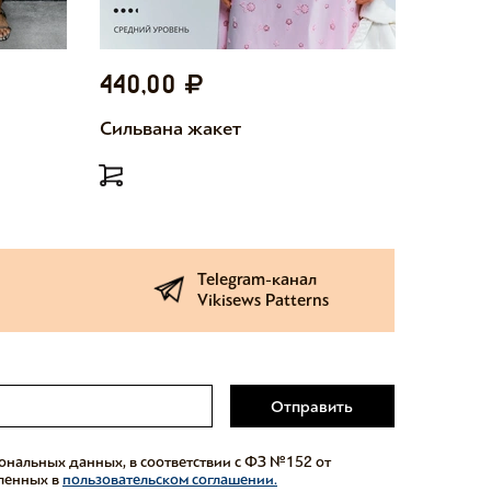
440,00
440,
Сильвана жакет
Милетт
Telegram-канал
Vikisews Patterns
Отправить
сональных данных, в соответствии с ФЗ №152 от
еленных в
пользовательском соглашении.