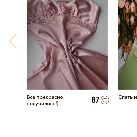
7
Все прекрасно
Спать 
87
получилось!)