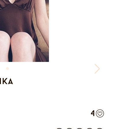
йка
4