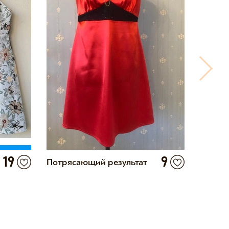
19
9
Потрясающий результат
Идеаль
только 
выхода