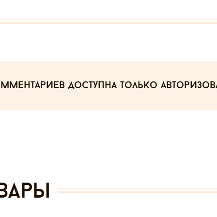
омментариев
доступна только авторизо
вары