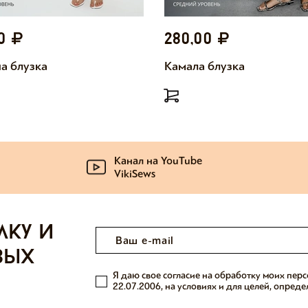
00
280,00
а блузка
Камала блузка
Канал на YouTube
VikiSews
лку и
вых
Я даю свое согласие на обработку моих пер
22.07.2006, на условиях и для целей, опред