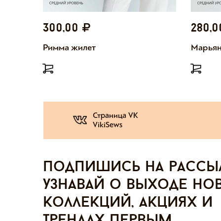
300,00
280,
Римма жилет
Марьян
Страница VK
VikiSews
Подпишись на рассы
узнавай о выходе но
коллекций, акциях и
трендах первым