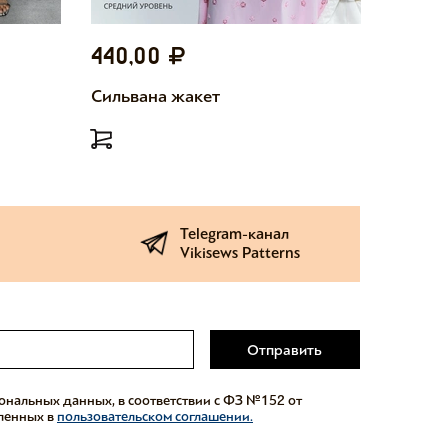
440,00
440,
Сильвана жакет
Милетт
Telegram-канал
Vikisews Patterns
Отправить
сональных данных, в соответствии с ФЗ №152 от
еленных в
пользовательском соглашении.