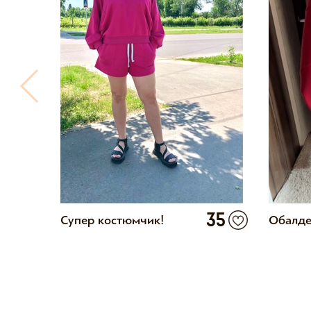
16
35
Супер костюмчик!
Обалде