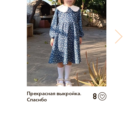
Прекрасная выкройка.
Очень 
8
Спасибо
довол