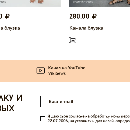
00
280,00
а блузка
Камала блузка
Канал на YouTube
VikiSews
лку и
вых
Я даю свое согласие на обработку моих пер
22.07.2006, на условиях и для целей, опред