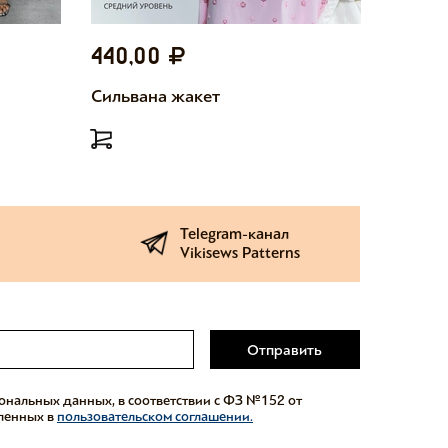
440,00
440,
Сильвана жакет
Милетт
Telegram-канал
Vikisews Patterns
Отправить
сональных данных, в соответствии с ФЗ №152 от
еленных в
пользовательском соглашении.