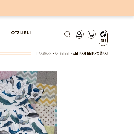
отзывы
RU
главная
>
отзывы
>
легкая выкройка!