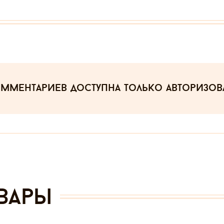
омментариев
доступна только авторизо
вары