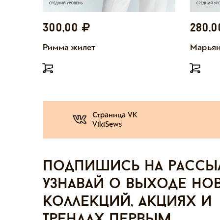
300,00
280,
Римма жилет
Марьян
Страница VK
VikiSews
Подпишись на рассы
узнавай о выходе но
коллекций, акциях и
трендах первым