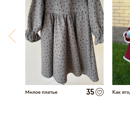
0
35
Милое платье
Как яг