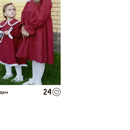
24
одки