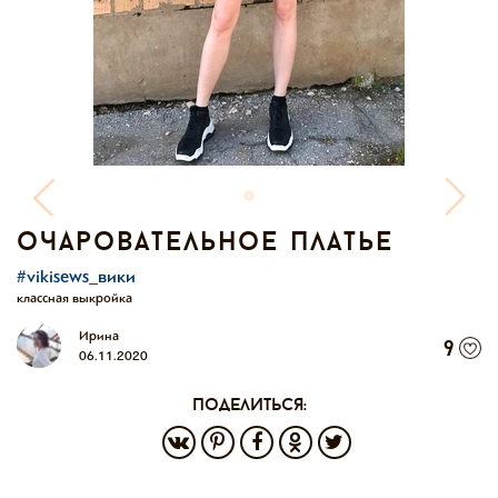
очаровательное платье
#vikisews_вики
классная выкройка
Ирина
9
06.11.2020
поделиться: