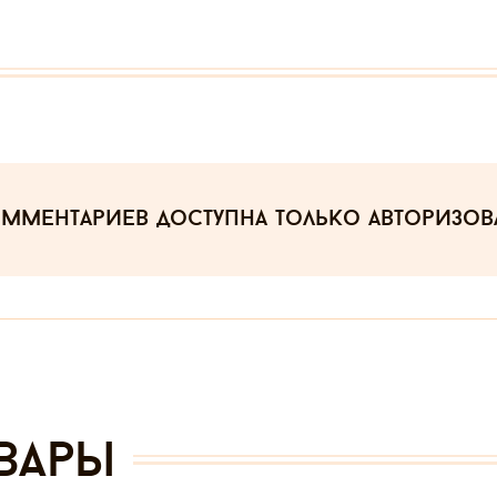
омментариев
доступна только авторизо
вары