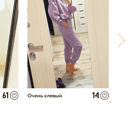
61
14
Очень клевый
Пушка,