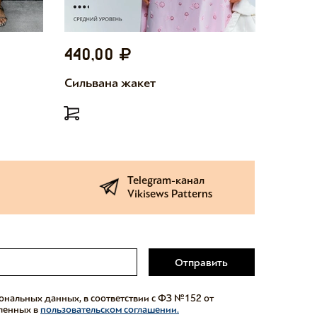
440,00
440,
Сильвана жакет
Милетт
Telegram-канал
Vikisews Patterns
Отправить
сональных данных, в соответствии с ФЗ №152 от
еленных в
пользовательском соглашении.