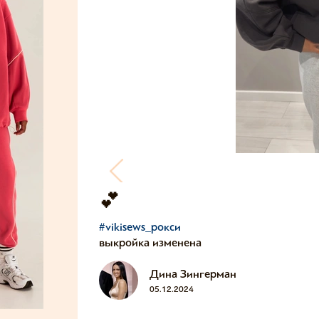
💕
#vikisews_рокси
выкройка изменена
Дина Зингерман
05.12.2024