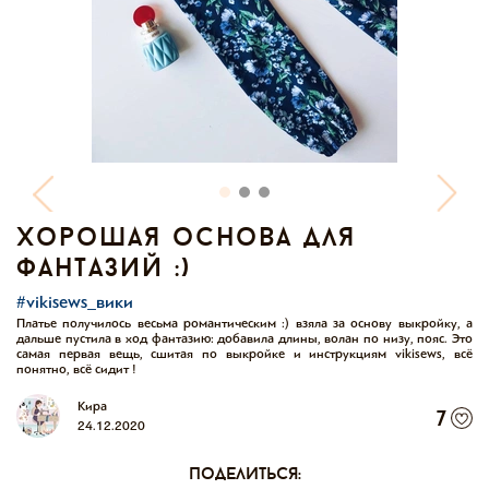
хорошая основа для
фантазий :)
#vikisews_вики
Платье получилось весьма романтическим :) взяла за основу выкройку, а
дальше пустила в ход фантазию: добавила длины, волан по низу, пояс. Это
самая первая вещь, сшитая по выкройке и инструкциям vikisews, всё
понятно, всё сидит !
Кира
7
24.12.2020
поделиться: