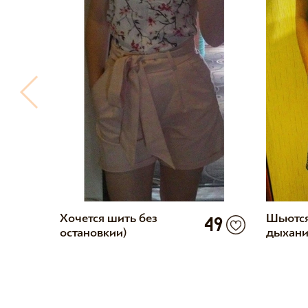
Хочется шить без
Шьются
49
39
остановкии)
дыхани