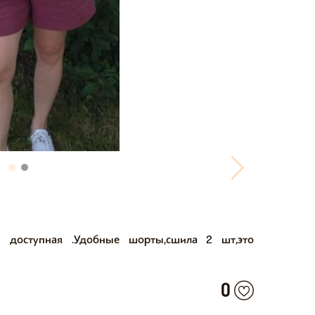
я доступная .Удобные шорты,сшила 2 шт,это
0