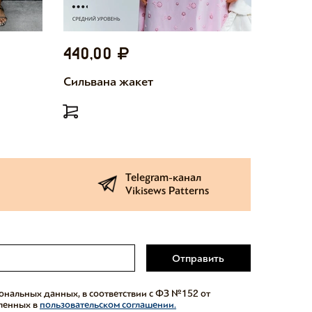
440,00
440,
Сильвана жакет
Милетт
Telegram-канал
Vikisews Patterns
Отправить
сональных данных, в соответствии с ФЗ №152 от
еленных в
пользовательском соглашении.