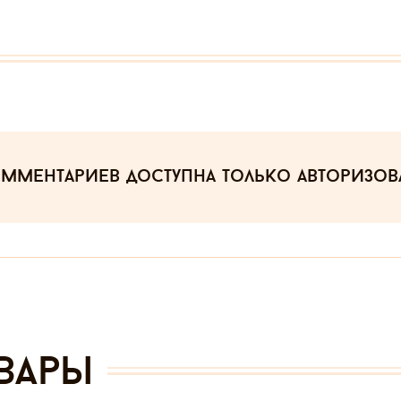
омментариев
доступна только авторизо
вары