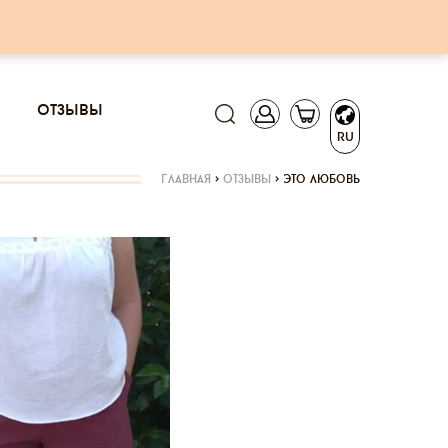
отзывы
RU
главная
>
отзывы
>
это любовь