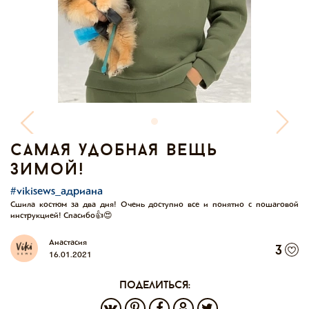
самая удобная вещь
зимой!
#vikisews_адриана
Сшила костюм за два дня! Очень доступно все и понятно с пошаговой
инструкцией! Спасибо👍😍
Анастасия
3
16.01.2021
поделиться: