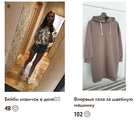
Бейби новичок в деле👍🏼
Впервые села за швейную
машинку
48
102