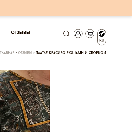
отзывы
RU
главная
>
отзывы
>
платье красиво рюшами и сборкой