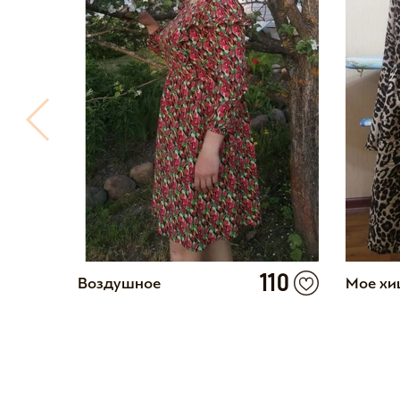
110
Воздушное
Мое хи
15