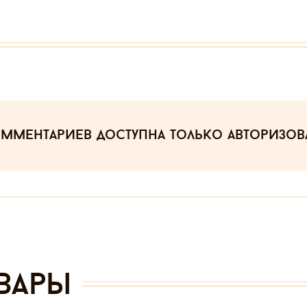
омментариев
доступна только авторизо
вары