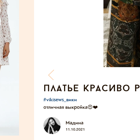
платье красиво
#vikisews_вики
отличная выкройка😍❤️
Мадина
11.10.2021