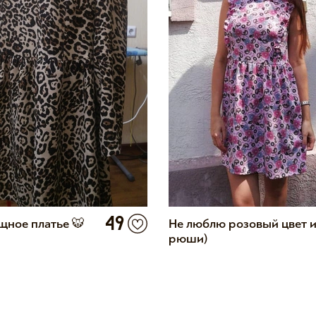
49
щное платье 🐯
Не люблю розовый цвет 
рюши)