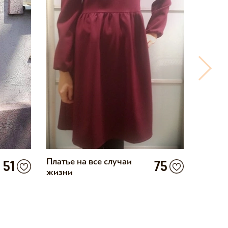
и
Платье на все случаи
Замеча
51
75
жизни