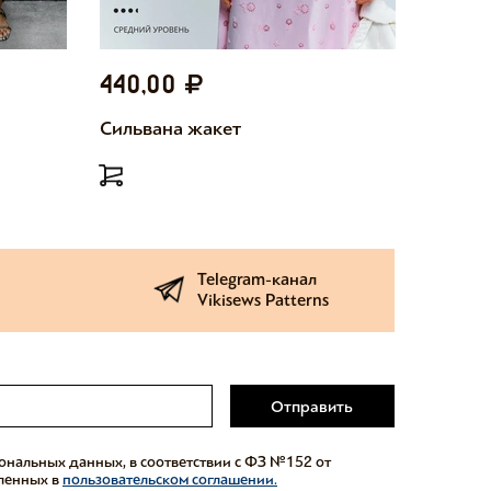
440,00
440,
Сильвана жакет
Милетт
Telegram-канал
Vikisews Patterns
Отправить
сональных данных, в соответствии с ФЗ №152 от
еленных в
пользовательском соглашении.