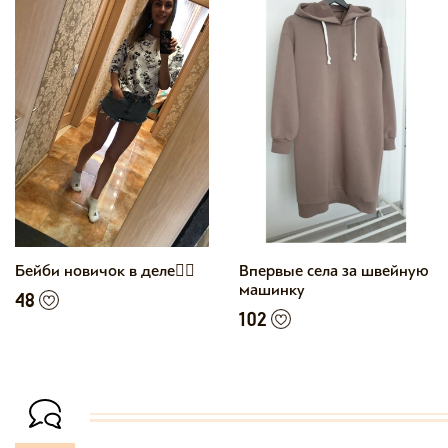
Бейби новичок в деле👍🏼
Впервые села за швейную
машинку
48
102