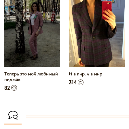
Теперь это мой любимый
И в пир, и в мир
пиджак
314
82