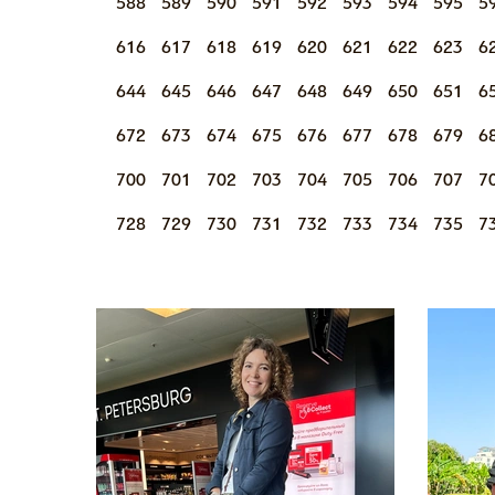
588
589
590
591
592
593
594
595
5
616
617
618
619
620
621
622
623
6
644
645
646
647
648
649
650
651
6
672
673
674
675
676
677
678
679
6
700
701
702
703
704
705
706
707
7
728
729
730
731
732
733
734
735
7