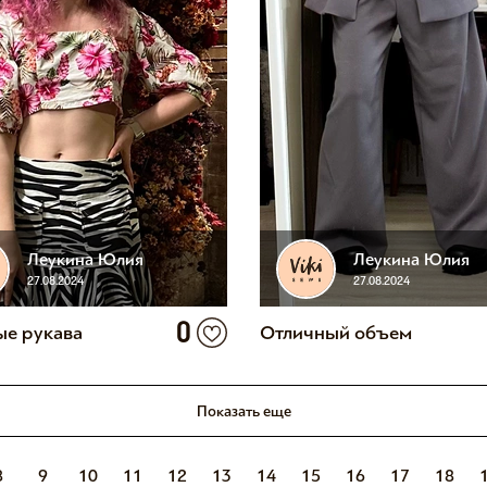
Леукина Юлия
Леукина Юлия
27.08.2024
27.08.2024
0
ые рукава
Отличный объем
Показать еще
8
9
10
11
12
13
14
15
16
17
18