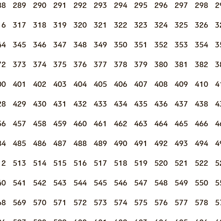
88
289
290
291
292
293
294
295
296
297
298
2
16
317
318
319
320
321
322
323
324
325
326
3
44
345
346
347
348
349
350
351
352
353
354
3
72
373
374
375
376
377
378
379
380
381
382
3
00
401
402
403
404
405
406
407
408
409
410
4
28
429
430
431
432
433
434
435
436
437
438
4
56
457
458
459
460
461
462
463
464
465
466
4
84
485
486
487
488
489
490
491
492
493
494
4
12
513
514
515
516
517
518
519
520
521
522
5
40
541
542
543
544
545
546
547
548
549
550
5
68
569
570
571
572
573
574
575
576
577
578
5