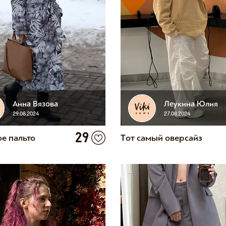
Анна Вязова
Леукина Юлия
29.08.2024
27.08.2024
29
ое пальто
Тот самый оверсайз