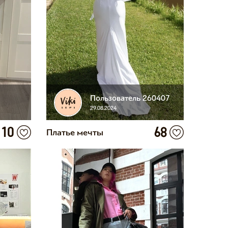
Пользователь 260407
29.08.2024
10
68
Платье мечты