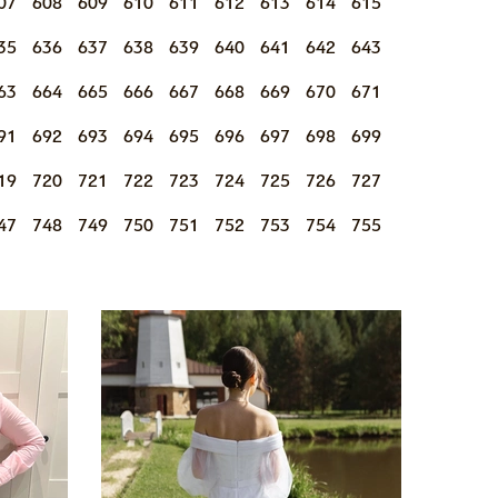
07
608
609
610
611
612
613
614
615
35
636
637
638
639
640
641
642
643
63
664
665
666
667
668
669
670
671
91
692
693
694
695
696
697
698
699
19
720
721
722
723
724
725
726
727
47
748
749
750
751
752
753
754
755