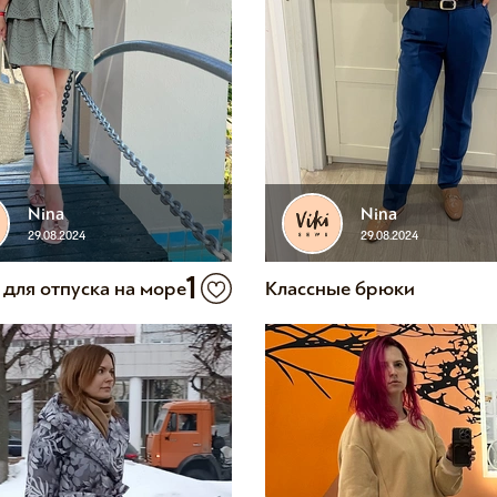
Nina
Nina
29.08.2024
29.08.2024
1
 для отпуска на море
Классные брюки