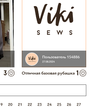
Пользователь 154886
27.08.2024
3
1
Отличная базовая рубашка
19
20
21
22
23
24
25
26
27