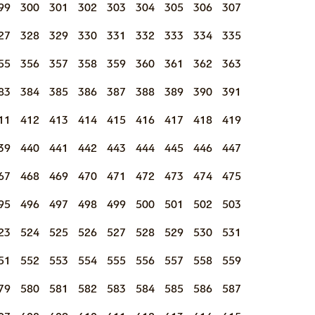
99
300
301
302
303
304
305
306
307
27
328
329
330
331
332
333
334
335
55
356
357
358
359
360
361
362
363
83
384
385
386
387
388
389
390
391
11
412
413
414
415
416
417
418
419
39
440
441
442
443
444
445
446
447
67
468
469
470
471
472
473
474
475
95
496
497
498
499
500
501
502
503
23
524
525
526
527
528
529
530
531
51
552
553
554
555
556
557
558
559
79
580
581
582
583
584
585
586
587