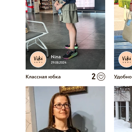
Nina
29.08.2024
2
Классная юбка
Удобно