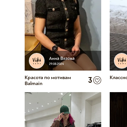
Анна Вязова
29.08.2024
Красота по мотивам
Классн
3
Balmain