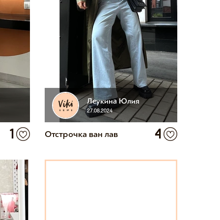
Леукина Юлия
27.08.2024
1
4
Отстрочка ван лав