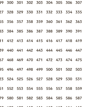
99
300
301
302
303
304
305
306
307
27
328
329
330
331
332
333
334
335
55
356
357
358
359
360
361
362
363
83
384
385
386
387
388
389
390
391
11
412
413
414
415
416
417
418
419
39
440
441
442
443
444
445
446
447
67
468
469
470
471
472
473
474
475
95
496
497
498
499
500
501
502
503
23
524
525
526
527
528
529
530
531
51
552
553
554
555
556
557
558
559
79
580
581
582
583
584
585
586
587