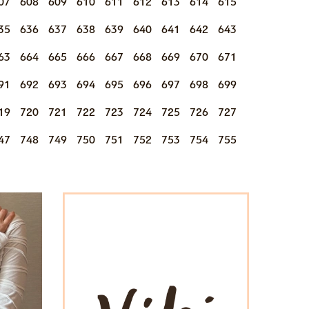
07
608
609
610
611
612
613
614
615
35
636
637
638
639
640
641
642
643
63
664
665
666
667
668
669
670
671
91
692
693
694
695
696
697
698
699
19
720
721
722
723
724
725
726
727
47
748
749
750
751
752
753
754
755