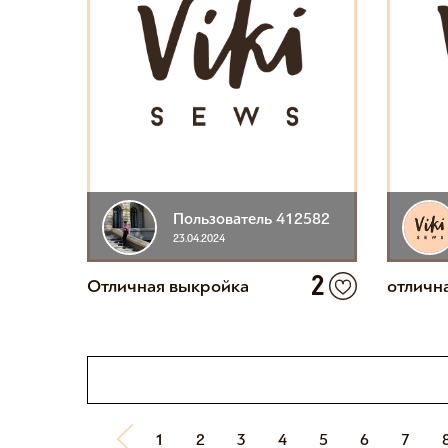
Пользователь 412582
23.04.2024
2
Отличная выкройка
отличн
1
2
3
4
5
6
7