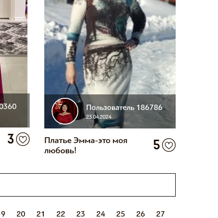
80360
Пользователь 186786
23.04.2024
3
Платье Эмма-это моя
5
любовь!
19
20
21
22
23
24
25
26
27