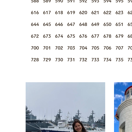
588
589
590
591
592
593
594
595
5
616
617
618
619
620
621
622
623
6
644
645
646
647
648
649
650
651
6
672
673
674
675
676
677
678
679
6
700
701
702
703
704
705
706
707
7
728
729
730
731
732
733
734
735
7