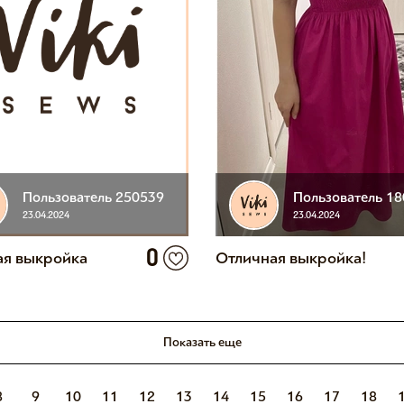
Пользователь 250539
Пользователь 1
23.04.2024
23.04.2024
0
ая выкройка
Отличная выкройка!
Показать еще
8
9
10
11
12
13
14
15
16
17
18