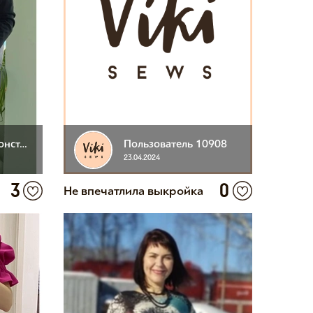
Хаткевич Вера Константиновна
Пользователь 10908
23.04.2024
3
0
Не впечатлила выкройка