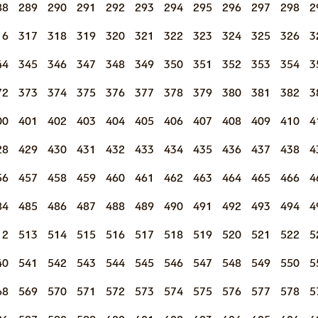
88
289
290
291
292
293
294
295
296
297
298
2
16
317
318
319
320
321
322
323
324
325
326
3
44
345
346
347
348
349
350
351
352
353
354
3
72
373
374
375
376
377
378
379
380
381
382
3
00
401
402
403
404
405
406
407
408
409
410
4
28
429
430
431
432
433
434
435
436
437
438
4
56
457
458
459
460
461
462
463
464
465
466
4
84
485
486
487
488
489
490
491
492
493
494
4
12
513
514
515
516
517
518
519
520
521
522
5
40
541
542
543
544
545
546
547
548
549
550
5
68
569
570
571
572
573
574
575
576
577
578
5