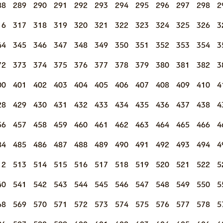
88
289
290
291
292
293
294
295
296
297
298
2
16
317
318
319
320
321
322
323
324
325
326
3
44
345
346
347
348
349
350
351
352
353
354
3
72
373
374
375
376
377
378
379
380
381
382
3
00
401
402
403
404
405
406
407
408
409
410
4
28
429
430
431
432
433
434
435
436
437
438
4
56
457
458
459
460
461
462
463
464
465
466
4
84
485
486
487
488
489
490
491
492
493
494
4
12
513
514
515
516
517
518
519
520
521
522
5
40
541
542
543
544
545
546
547
548
549
550
5
68
569
570
571
572
573
574
575
576
577
578
5