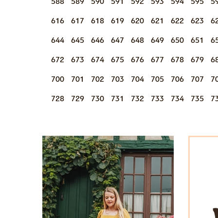
588
589
590
591
592
593
594
595
5
616
617
618
619
620
621
622
623
6
644
645
646
647
648
649
650
651
6
672
673
674
675
676
677
678
679
6
700
701
702
703
704
705
706
707
7
728
729
730
731
732
733
734
735
7