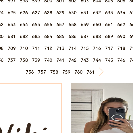
96
597
598
599
600
601
602
603
604
605
606
6
24
625
626
627
628
629
630
631
632
633
634
6
52
653
654
655
656
657
658
659
660
661
662
6
80
681
682
683
684
685
686
687
688
689
690
6
08
709
710
711
712
713
714
715
716
717
718
7
36
737
738
739
740
741
742
743
744
745
746
7
756
757
758
759
760
761