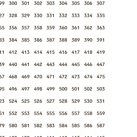
99
300
301
302
303
304
305
306
307
27
328
329
330
331
332
333
334
335
55
356
357
358
359
360
361
362
363
83
384
385
386
387
388
389
390
391
11
412
413
414
415
416
417
418
419
39
440
441
442
443
444
445
446
447
67
468
469
470
471
472
473
474
475
95
496
497
498
499
500
501
502
503
23
524
525
526
527
528
529
530
531
51
552
553
554
555
556
557
558
559
79
580
581
582
583
584
585
586
587