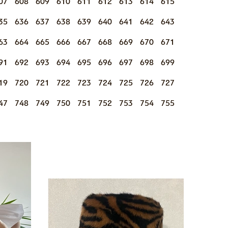
07
608
609
610
611
612
613
614
615
35
636
637
638
639
640
641
642
643
63
664
665
666
667
668
669
670
671
91
692
693
694
695
696
697
698
699
19
720
721
722
723
724
725
726
727
47
748
749
750
751
752
753
754
755