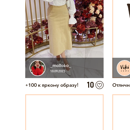
_molloko_
18.09.2023
10
+100 к яркому образу!
Отличн