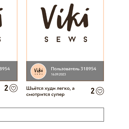
18954
Пользователь 318954
16.09.2023
2
Шьётся худи легко, а
2
смотрится супер