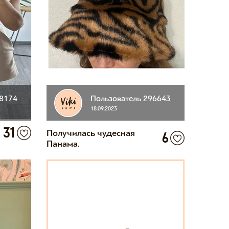
28174
Пользователь 296643
18.09.2023
31
Получилась чудесная
6
Панама.