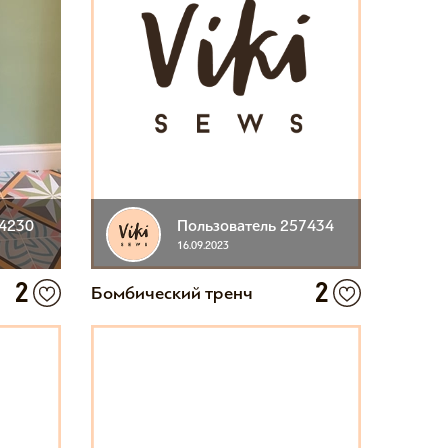
24230
Пользователь 257434
16.09.2023
2
2
Бомбический тренч