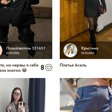
Пользователь 531651
Кристина
22.03.2026
22.03.2026
то, но нервы я себе
Платье Асель
8
ала знатно 😂