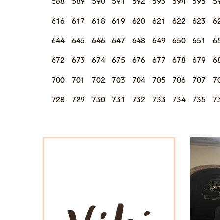
588
589
590
591
592
593
594
595
5
616
617
618
619
620
621
622
623
6
644
645
646
647
648
649
650
651
6
672
673
674
675
676
677
678
679
6
700
701
702
703
704
705
706
707
7
728
729
730
731
732
733
734
735
7