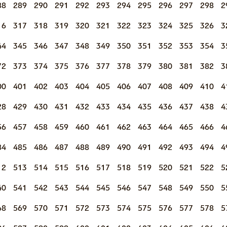
88
289
290
291
292
293
294
295
296
297
298
2
16
317
318
319
320
321
322
323
324
325
326
3
44
345
346
347
348
349
350
351
352
353
354
3
72
373
374
375
376
377
378
379
380
381
382
3
00
401
402
403
404
405
406
407
408
409
410
4
28
429
430
431
432
433
434
435
436
437
438
4
56
457
458
459
460
461
462
463
464
465
466
4
84
485
486
487
488
489
490
491
492
493
494
4
12
513
514
515
516
517
518
519
520
521
522
5
40
541
542
543
544
545
546
547
548
549
550
5
68
569
570
571
572
573
574
575
576
577
578
5