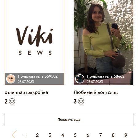
Пользователь 359502
Пользователь 68462
23.07.2023
23.07.2023
отличная выкройка
Любимый лонгслив
2
3
Показать еще
1
2
3
4
5
6
7
8
9