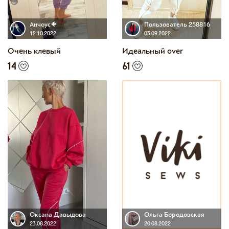
Анчоус🐠
Пользователь 258816
12.10.2022
03.09.2022
Очень клевый
Идеальный over
14
61
Оксана Давыдова
Ольга Бородовская
23.08.2022
20.08.2022