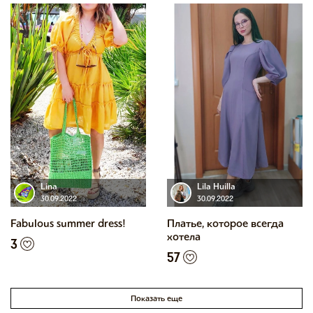
Lina
Lila Huilla
30.09.2022
30.09.2022
Fabulous summer dress!
Платье, которое всегда
хотела
3
57
Показать еще