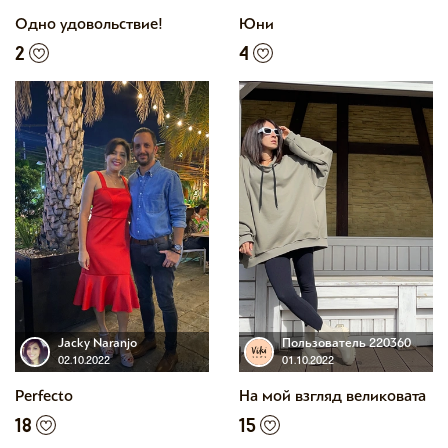
Одно удовольствие!
Юни
2
4
Jacky Naranjo
Пользователь 220360
02.10.2022
01.10.2022
Perfecto
На мой взгляд великовата
18
15