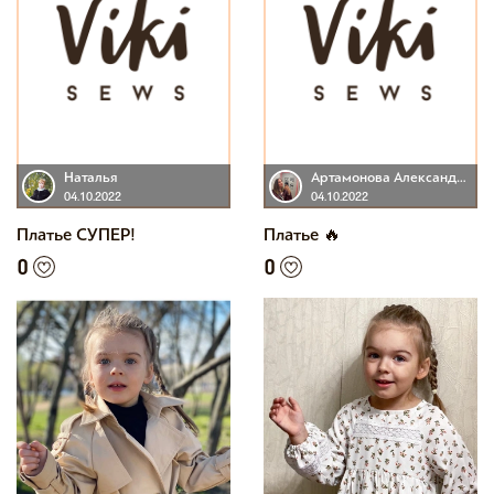
Наталья
Артамонова Александра
04.10.2022
04.10.2022
Платье СУПЕР!
Платье 🔥
0
0