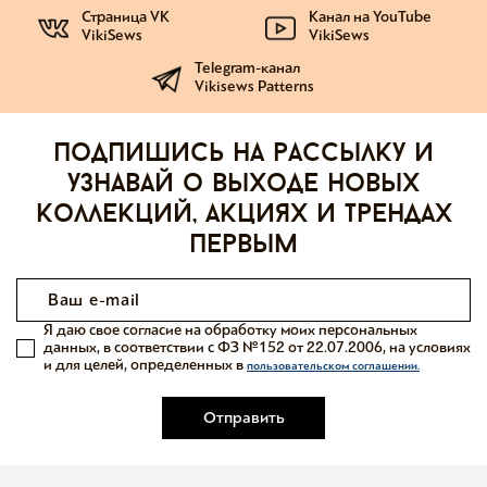
Страница VK
Канал на YouTube
VikiSews
VikiSews
Telegram-канал
Vikisews Patterns
Подпишись на рассылку и
узнавай о выходе новых
коллекций, акциях и трендах
первым
Я даю свое согласие на обработку моих персональных
данных, в соответствии с ФЗ №152 от 22.07.2006, на условиях
и для целей, определенных в
пользовательском соглашении.
Отправить