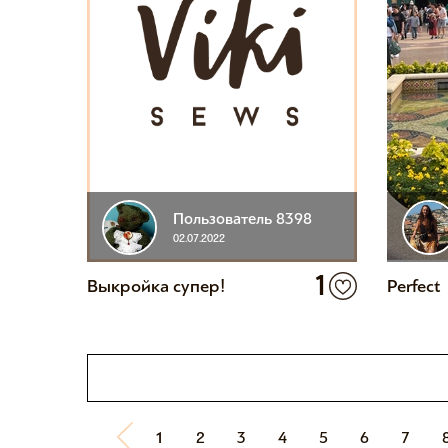
Пользователь 8398
02.07.2022
1
Выкройка супер!
Perfect
1
2
3
4
5
6
7