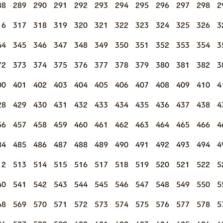
88
289
290
291
292
293
294
295
296
297
298
2
16
317
318
319
320
321
322
323
324
325
326
3
44
345
346
347
348
349
350
351
352
353
354
3
72
373
374
375
376
377
378
379
380
381
382
3
00
401
402
403
404
405
406
407
408
409
410
4
28
429
430
431
432
433
434
435
436
437
438
4
56
457
458
459
460
461
462
463
464
465
466
4
84
485
486
487
488
489
490
491
492
493
494
4
12
513
514
515
516
517
518
519
520
521
522
5
40
541
542
543
544
545
546
547
548
549
550
5
68
569
570
571
572
573
574
575
576
577
578
5