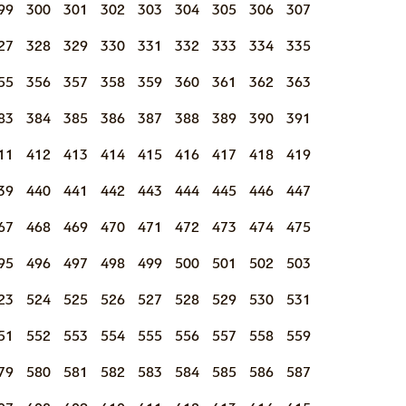
99
300
301
302
303
304
305
306
307
27
328
329
330
331
332
333
334
335
55
356
357
358
359
360
361
362
363
83
384
385
386
387
388
389
390
391
11
412
413
414
415
416
417
418
419
39
440
441
442
443
444
445
446
447
67
468
469
470
471
472
473
474
475
95
496
497
498
499
500
501
502
503
23
524
525
526
527
528
529
530
531
51
552
553
554
555
556
557
558
559
79
580
581
582
583
584
585
586
587