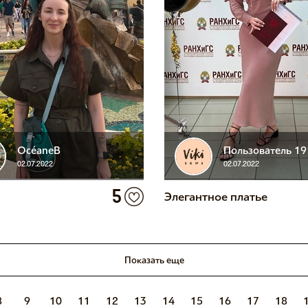
OcéaneB
Пользователь 1
02.07.2022
02.07.2022
5
Элегантное платье
Показать еще
8
9
10
11
12
13
14
15
16
17
18