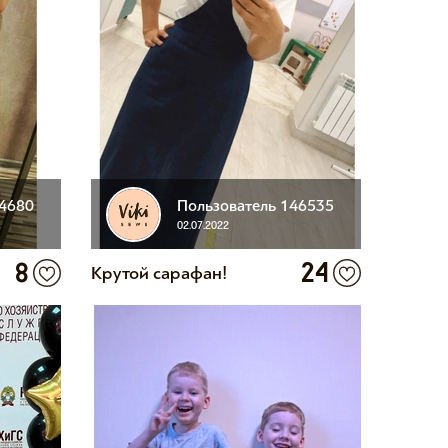
44680
Пользователь 146535
02.07.2022
8
24
Крутой сарафан!