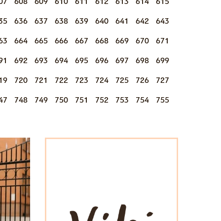
07
608
609
610
611
612
613
614
615
35
636
637
638
639
640
641
642
643
63
664
665
666
667
668
669
670
671
91
692
693
694
695
696
697
698
699
19
720
721
722
723
724
725
726
727
47
748
749
750
751
752
753
754
755