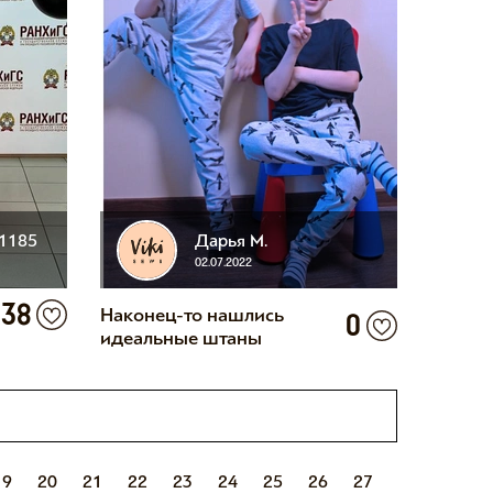
91185
Дарья М.
02.07.2022
38
Наконец-то нашлись
0
идеальные штаны
19
20
21
22
23
24
25
26
27