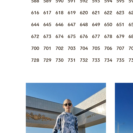
588
589
590
591
592
593
594
595
5
616
617
618
619
620
621
622
623
6
644
645
646
647
648
649
650
651
6
672
673
674
675
676
677
678
679
6
700
701
702
703
704
705
706
707
7
728
729
730
731
732
733
734
735
7