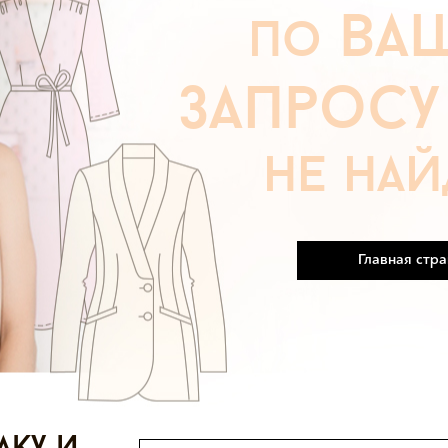
ва
по
запрос
не на
Главная стр