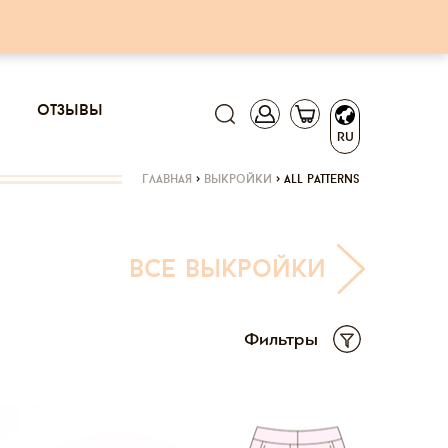
отзывы
RU
главная
>
выкройки
>
all patterns
все выкройки
Фильтры