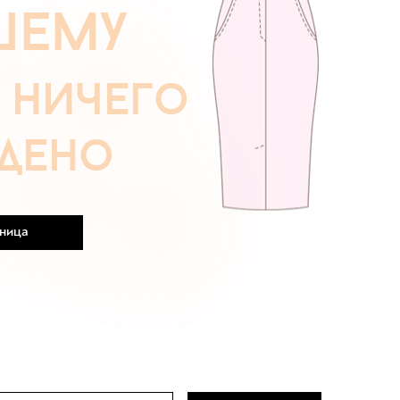
шему
у
ничего
йдено
аница