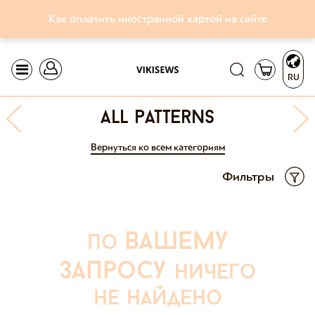
Как оплатить иностранной картой на сайте
RU
all patterns
Вернуться ко всем категориям
Фильтры
вашему
по
запросу
ничего
не найдено