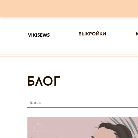
выкройки
блог