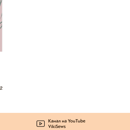
42
Канал на YouTube
VikiSews