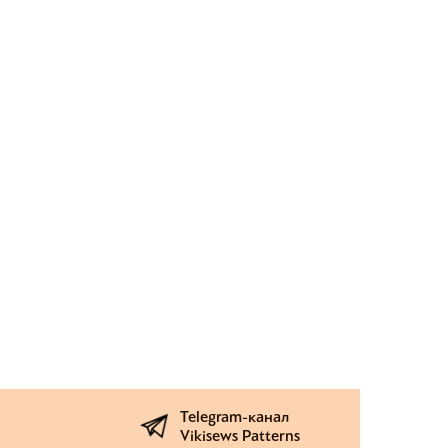
Telegram-канал
Vikisews Patterns