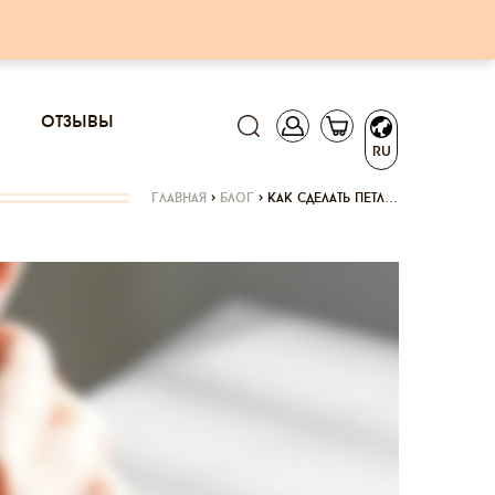
отзывы
RU
главная
>
блог
>
как сделать петл…