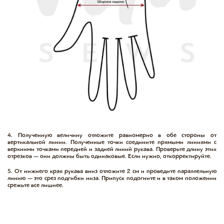
4. Полученную величину отложите равномерно в обе стороны от
вертикальной линии. Полученные точки соедините прямыми линиями с
верхними точками передней и задней линий рукава. Проверьте длину этих
отрезков — они должны быть одинаковые. Если нужно, откорректируйте.
5. От нижнего края рукава вниз отложите 2 см и проведите параллельную
линию — это срез подгибки низа. Припуск подогните и в таком положении
срежьте все лишнее.