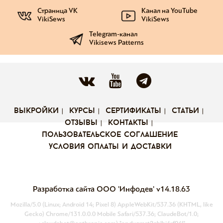
Страница VK
Канал на YouTube
VikiSews
VikiSews
Telegram-канал
Vikisews Patterns
выкройки
курсы
сертификаты
статьи
отзывы
контакты
пользовательское соглашение
условия оплаты и доставки
Разработка сайта ООО 'Инфодев'
v14.18.63
Mozilla/5.0 (Linux; Android 14; Pixel 8) AppleWebKit/537.36 (KHTML, like
Gecko) Chrome/131.0.0.0 Mobile Safari/537.36; ClaudeBot/1.0;