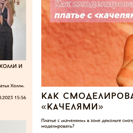
холли и
атья Холли
.
как смоделирова
8.2023 15:56
«качелями»
Платье с «качелями» в зоне декольте смо
моделировать?