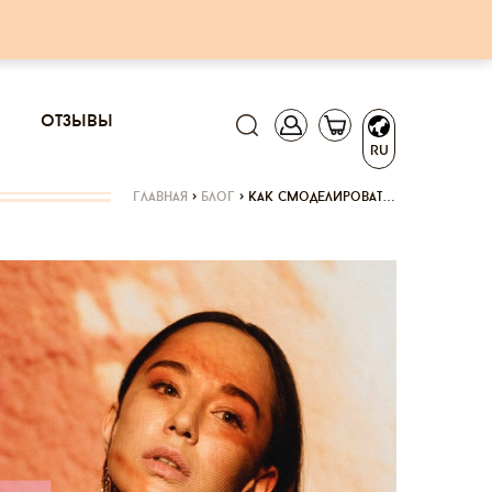
отзывы
RU
главная
>
блог
>
как смоделироват…