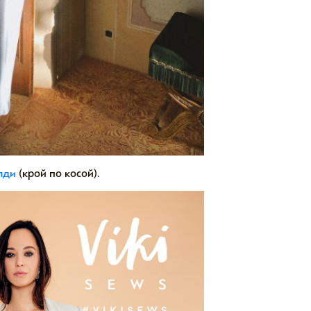
лди
(крой по косой).