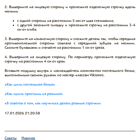
‌2️. Выверните на лицевую сторону и проложите отделочную строчку вдоль
молнии:
с одной стороны на расстоянии 5 мм от шва стачивания;
с другой заложите складку и проложите строчку на расстоянии 3-4
см от сгиба.
3️. Выверните на изнаночную сторону и сложите деталь так, чтобы середина
противоположной стороны совпала с серединой зубцов на молнии.
Сколите булавками и стачайте на расстоянии 1 см от среза.
‌4️. Выверните на лицевую сторону. По периметру проложите отделочную
строчку на расстоянии 4 см от края.
‌Вставьте подушку внутрь и наслаждайтесь комплектом постельного белья,
выполненным своими руками по мастер-классам Vikisews:
«Как шить постельное белье»
«Как сшить простынь на резинке»
«8 советов о том, как научиться делать ровные строчки»
17.01.2026 21:20:58
Советы
Новичок