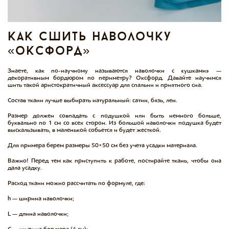
как сшить наволочку
«оксфорд»
Знаете, как по-научному называются наволочки с «ушками» —
декоративным бордюром по периметру? Оксфорд. Давайте научимся
шить такой аристократичный аксессуар для спальни и приятного сна.
‌Состав ткани лучше выбирать натуральный: сатин, бязь, лен.
Размер должен совпадать с подушкой или быть немного больше,
буквально по 1 см со всех сторон. Из большой наволочки подушка будет
выскальзывать, в маленькой собьется и будет жесткой.
Для примера берем размеры 50×50 см без учета усадки материала.
Важно! Перед тем как приступить к работе, постирайте ткань, чтобы она
дала усадку.
‌Расход ткани можно рассчитать по формуле, где:
h — ширина наволочки;
L — длина наволочки;
C — ширина бордюра (4 см);