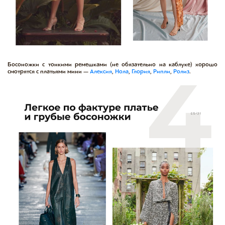
Босоножки с тонкими ремешками (не обязательно на каблуке) хорошо
смотрятся с платьями мини —
Алексия
,
Нола
,
Глория
,
Рипли
,
Ролиз
.