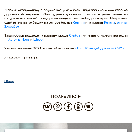
Любите неординарную обувь? Введите в свой гардероб клоги или сабо на
деревянной подошве. Они удачно дополняют платья в длине миди из
натуральных тканей, полуприлегающего или свободного кроя. Например,
сшейте платье-рубашку на основе
блузки
Синтия
или платья
Регина
,
Анита
,
Элизабет
.
Такая обувь подходит к платьям вроде
Стейси
или мини силуэтом трапеция
—
Астрид
,
Нола
и
Шерон
.
Что носить летом 2021-го, читайте в статье
«Топ-10 вещей для лета 2021»
.
24.06.2021 19:38:18
Обзор
поделиться: