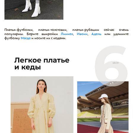
Платья-футболки, платья-толстовки, платья-рубашки сейчас очень
популярны. Берите выкройки
Линнея
,
Ивонн
,
Адель
или удлините
футболку
Магда
и носите их с кедами.