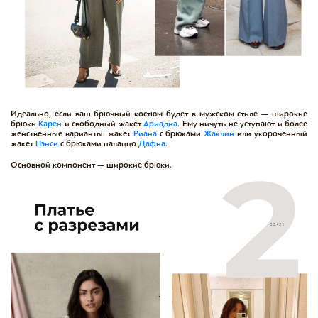
Идеально, если ваш брючный костюм будет в мужском стиле — широкие
брюки
Карен
и свободный
жакет
Ариадна
. Ему ничуть не уступают и более
женственные варианты:
жакет
Риана
с
брюками
Жаклин
или укороченный
жакет
Нэнси
с брюками
палаццо
Дафна
.
Основной компонент — широкие брюки.