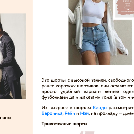
Это шорты с высокой талией, свободног
ранее коротких шортиков, они оставляют з
просто удобный вариант летней одеж
футболками да и жакетами тоже (в том чис
Из выкроек к шортам
Клоди
рассмотри
Вероника
,
Рейн
и
Мэй
, на прохладу – дж
знаны
Трикотажные шорты