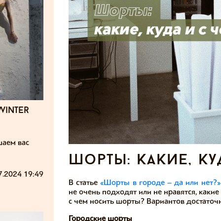
winter
шаем вас
шорты: какие, ку
7.2024 19:49
В статье
«Шорты в городе – да или нет?»
не очень подходят или не нравятся, какие
с чем носить шорты? Вариантов достаточно
Городские шорты