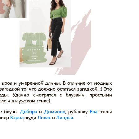
о кроя и умеренной длины. В отличие от модных
агадкой то, что должно остаться загадкой. :) Это
ды. Удачно смотрятся с блузами, простыми
ле и в мужском стиле).
те блузы
Дебора
и
Доминик
, рубашку
Ева
, топы
емпер
Кэрол
, худи
Лилас
и
Линдси
.