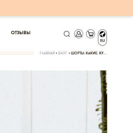
отзывы
RU
главная
>
блог
>
шорты: какие, ку…