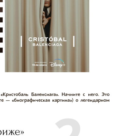
Кристобаль Баленсиага». Начните с него. Это
cture — «биографическая картина») о легендарном