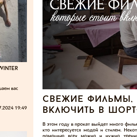
winter
шаем вас
свежие фильмы,
7.2024 19:49
включить в шорт
В этом году в прокат выйдет много филь
кто интересуется модой и стилем. Неко
помощью всех можно и нужно трениро